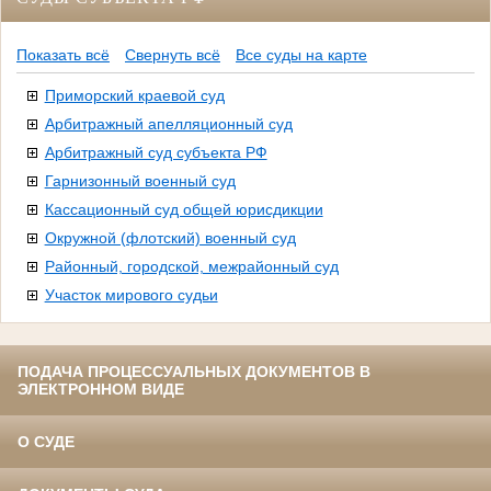
Показать всё
Свернуть всё
Все суды на карте
Приморский краевой суд
Арбитражный апелляционный суд
Арбитражный суд субъекта РФ
Гарнизонный военный суд
Кассационный суд общей юрисдикции
Окружной (флотский) военный суд
Районный, городской, межрайонный суд
Участок мирового судьи
ПОДАЧА ПРОЦЕССУАЛЬНЫХ ДОКУМЕНТОВ В
ЭЛЕКТРОННОМ ВИДЕ
О СУДЕ